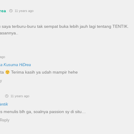
rea
11 years ago
u saya terburu-buru tak sempat buka lebih jauh lagi tentang TENTIK.
lasannya..
 ago
ta Kusuma HiDrea
ata
Terima kasih ya udah mampir hehe
ly
o
11 years ago
entik
lis menulis blh ga, soalnya passion sy di situ…
Reply