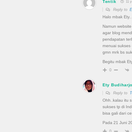
Tentik
11 y
Reply to
E
Halo mbak Ety..
Namun website k
agar blog menda
pendapatan terb
menuai sukses d
gmn mrk bs suk
Begitu mbak Et
0
Ety Budiharj
Reply to
T
Ohh..kalau itu 
sukses tp di In
bisa gali dari c
Pada 21 Juni 2
0