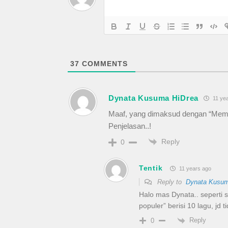
37
COMMENTS
Dynata Kusuma HiDrea
11 yea
Maaf, yang dimaksud dengan “Mempu
Penjelasan..!
Reply
0
Tentik
11 years ago
Reply to
Dynata Kusum
Halo mas Dynata.. seperti s
populer” berisi 10 lagu, jd 
Reply
0