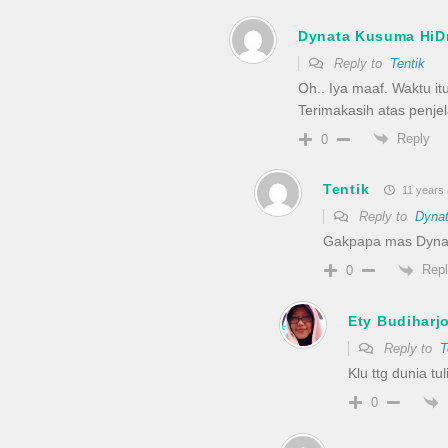
Dynata Kusuma HiD
Reply to
Tentik
Oh.. Iya maaf. Waktu it
Terimakasih atas penje
Reply
0
Tentik
11 years
Reply to
Dyna
Gakpapa mas Dyn
Rep
0
Ety Budiharj
Reply to
T
Klu ttg dunia tu
0