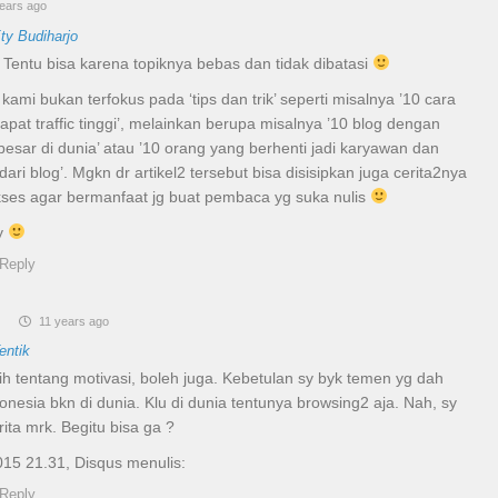
ears ago
ty Budiharjo
 Tentu bisa karena topiknya bebas dan tidak dibatasi
ami bukan terfokus pada ‘tips dan trik’ seperti misalnya ’10 cara
pat traffic tinggi’, melainkan berupa misalnya ’10 blog dengan
esar di dunia’ atau ’10 orang yang berhenti jadi karyawan dan
ari blog’. Mgkn dr artikel2 tersebut bisa disisipkan juga cerita2nya
ses agar bermanfaat jg buat pembaca yg suka nulis
y
Reply
o
11 years ago
entik
sih tentang motivasi, boleh juga. Kebetulan sy byk temen yg dah
donesia bkn di dunia. Klu di dunia tentunya browsing2 aja. Nah, sy
erita mrk. Begitu bisa ga ?
015 21.31, Disqus menulis:
Reply