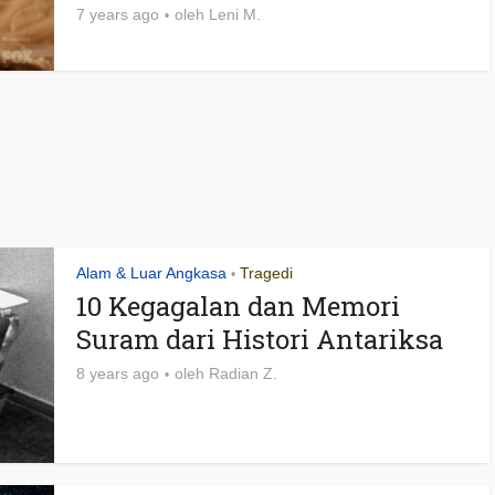
7 years ago
oleh
Leni M.
Alam & Luar Angkasa
Tragedi
•
10 Kegagalan dan Memori
Suram dari Histori Antariksa
8 years ago
oleh
Radian Z.