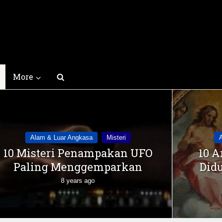
More
Alam & Luar Angkasa
Misteri
10 Misteri Penampakan UFO
10 A
Paling Menggemparkan
Didu
8 years ago