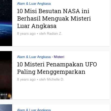
Alam & Luar Angkasa
10 Misi Besutan NASA ini
Berhasil Menguak Misteri
Luar Angkasa
8 years ago
oleh
Radian Z.
Alam & Luar Angkasa
Misteri
•
10 Misteri Penampakan UFO
Paling Menggemparkan
8 years ago
oleh
Michelle D.
Alam & Luar Angkasa