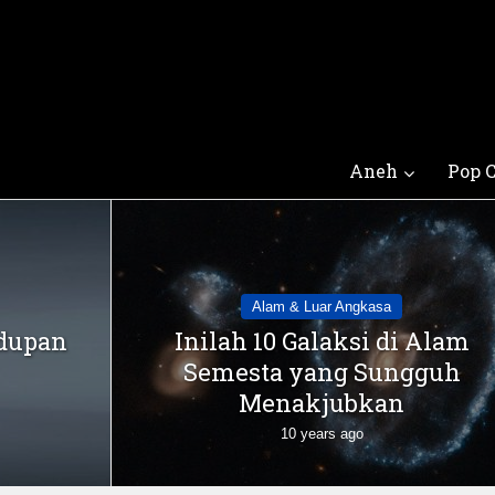
Aneh
Pop C
Alam & Luar Angkasa
idupan
Inilah 10 Galaksi di Alam
Semesta yang Sungguh
Menakjubkan
10 years ago