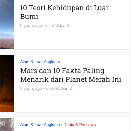
10 Teori Kehidupan di Luar
Bumi
8 years ago
oleh
Vidya S.
Alam & Luar Angkasa
Mars dan 10 Fakta Paling
Menarik dari Planet Merah Ini
8 years ago
oleh
Radian Z.
Alam & Luar Angkasa
Dunia & Peristiwa
•