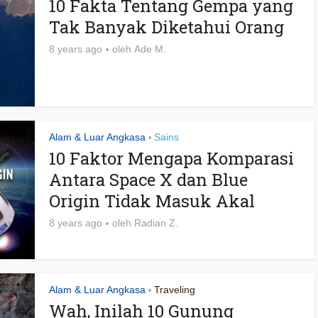
10 Fakta Tentang Gempa yang
Tak Banyak Diketahui Orang
8 years ago
oleh
Ade M.
Alam & Luar Angkasa
Sains
•
10 Faktor Mengapa Komparasi
Antara Space X dan Blue
Origin Tidak Masuk Akal
8 years ago
oleh
Radian Z.
Alam & Luar Angkasa
Traveling
•
Wah, Inilah 10 Gunung