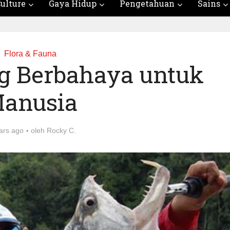
ulture
Gaya Hidup
Pengetahuan
Sains
Flora & Fauna
ng Berbahaya untuk
anusia
ars ago
oleh
Rocky C.