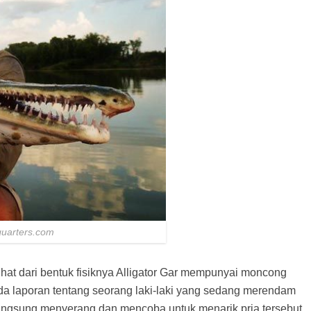
quarters.com
lihat dari bentuk fisiknya Alligator Gar mempunyai moncong
Ada laporan tentang seorang laki-laki yang sedang merendam
i langsung menyerang dan mencoba untuk menarik pria tersebut