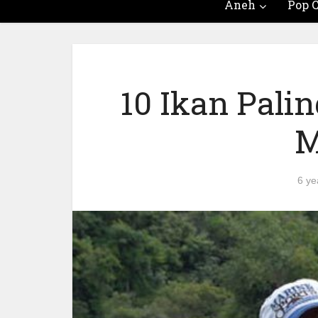
Aneh
Pop C
10 Ikan Pali
M
6 ye