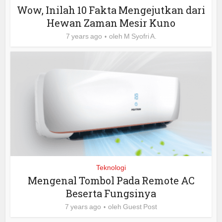
Wow, Inilah 10 Fakta Mengejutkan dari
Hewan Zaman Mesir Kuno
7 years ago
oleh
M Syofri A.
Teknologi
Mengenal Tombol Pada Remote AC
Beserta Fungsinya
7 years ago
oleh
Guest Post