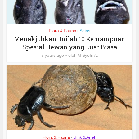
Flora & Fauna
Sains
•
Menakjubkan! Inilah 10 Kemampuan
Spesial Hewan yang Luar Biasa
7 years ago
oleh
M Syofri A.
Flora & Fauna
Unik & Aneh
•