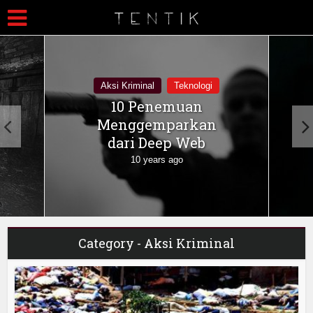
Aksi Kriminal
Teknologi
10 Penemuan
Menggemparkan
dari Deep Web
10 years ago
Category - Aksi Kriminal