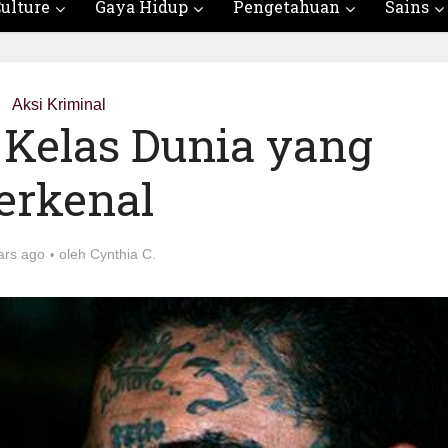
ulture
Gaya Hidup
Pengetahuan
Sains
Aksi Kriminal
 Kelas Dunia yang
erkenal
ars ago
oleh
Cynthia C.