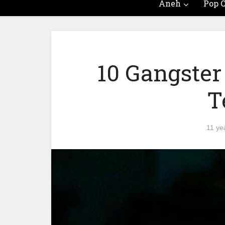
Aneh
Pop C
10 Gangster
T
11 ye