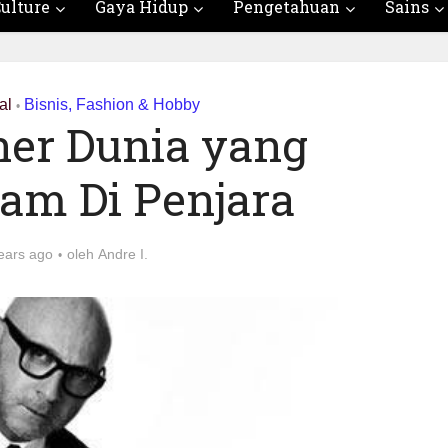
ulture
Gaya Hidup
Pengetahuan
Sains
al
Bisnis, Fashion & Hobby
•
uner Dunia yang
m Di Penjara
ears ago
oleh
Andre I.