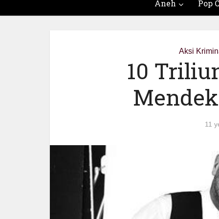
Aneh
Pop C
Aksi Krimin
10 Trili
Mendeka
11 y