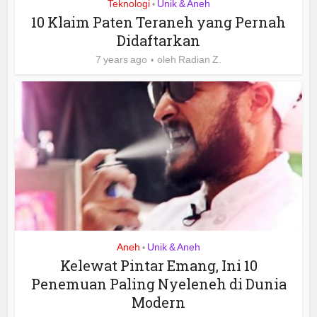
Teknologi
Unik & Aneh
•
10 Klaim Paten Teraneh yang Pernah
Didaftarkan
7 years ago
oleh
Radian Z.
Aneh
Unik & Aneh
•
Kelewat Pintar Emang, Ini 10
Penemuan Paling Nyeleneh di Dunia
Modern