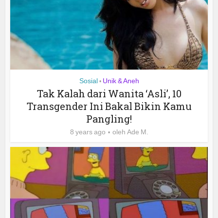
Sosial
Unik & Aneh
•
Tak Kalah dari Wanita ‘Asli’, 10
Transgender Ini Bakal Bikin Kamu
Pangling!
8 years ago
oleh
Ade M.