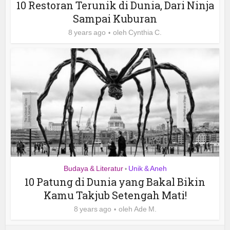
10 Restoran Terunik di Dunia, Dari Ninja
Sampai Kuburan
8 years ago
oleh
Cynthia C.
Budaya & Literatur
Unik & Aneh
•
10 Patung di Dunia yang Bakal Bikin
Kamu Takjub Setengah Mati!
8 years ago
oleh
Ade M.