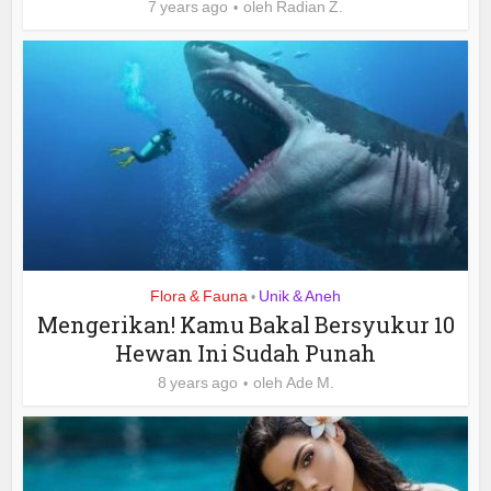
7 years ago
oleh
Radian Z.
Flora & Fauna
Unik & Aneh
•
Mengerikan! Kamu Bakal Bersyukur 10
Hewan Ini Sudah Punah
8 years ago
oleh
Ade M.