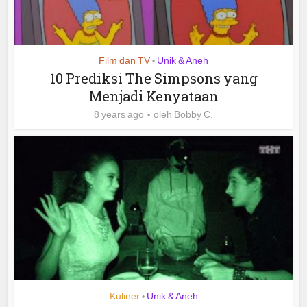
Film dan TV
Unik & Aneh
•
10 Prediksi The Simpsons yang
Menjadi Kenyataan
8 years ago
oleh
Bobby C.
Kuliner
Unik & Aneh
•