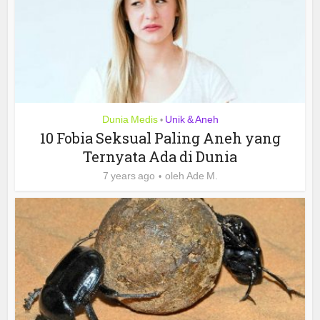
Dunia Medis
Unik & Aneh
•
10 Fobia Seksual Paling Aneh yang
Ternyata Ada di Dunia
7 years ago
oleh
Ade M.