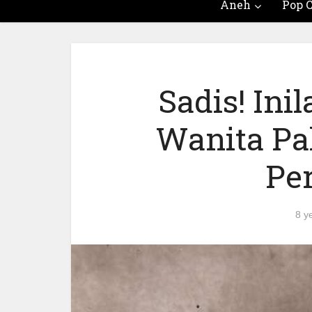
Aneh
Pop C
Sadis! In
Wanita Pa
Pe
8 y