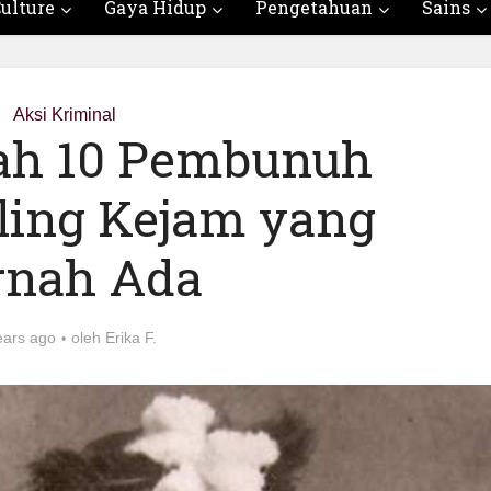
ulture
Gaya Hidup
Pengetahuan
Sains
Aksi Kriminal
ilah 10 Pembunuh
ling Kejam yang
rnah Ada
ears ago
oleh
Erika F.