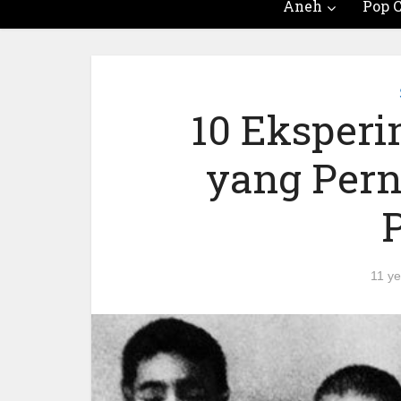
Aneh
Pop C
10 Eksper
yang Pern
11 ye