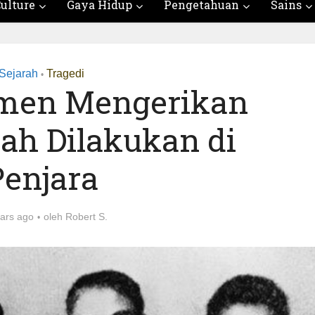
ulture
Gaya Hidup
Pengetahuan
Sains
Sejarah
Tragedi
•
imen Mengerikan
ah Dilakukan di
Penjara
ars ago
oleh
Robert S.