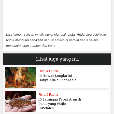
Disclaimer: Tulisan ini dilindungi oleh hak cipta. Anda diperbolehkan
untuk mengutip sebagian dari isi artikel ini namun harus selalu
mencantumkan sumber dari kami.
Lihat juga yang ini
Flora & Fauna
10 Hewan Langka Ini
Hanya Ada di Indonesia
Flora & Fauna
10 Serangga Terekstrim di
Dunia yang Wajib
Diketahui