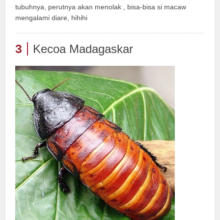
tubuhnya, perutnya akan menolak , bisa-bisa si macaw
mengalami diare, hihihi
3
Kecoa Madagaskar