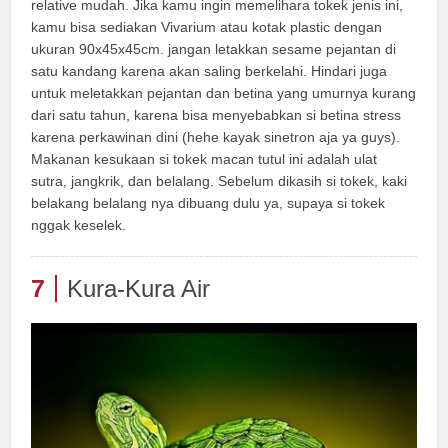
relative mudah. Jika kamu ingin memelihara tokek jenis ini,
kamu bisa sediakan Vivarium atau kotak plastic dengan
ukuran 90x45x45cm. jangan letakkan sesame pejantan di
satu kandang karena akan saling berkelahi. Hindari juga
untuk meletakkan pejantan dan betina yang umurnya kurang
dari satu tahun, karena bisa menyebabkan si betina stress
karena perkawinan dini (hehe kayak sinetron aja ya guys).
Makanan kesukaan si tokek macan tutul ini adalah ulat
sutra, jangkrik, dan belalang. Sebelum dikasih si tokek, kaki
belakang belalang nya dibuang dulu ya, supaya si tokek
nggak keselek.
7
Kura-Kura Air