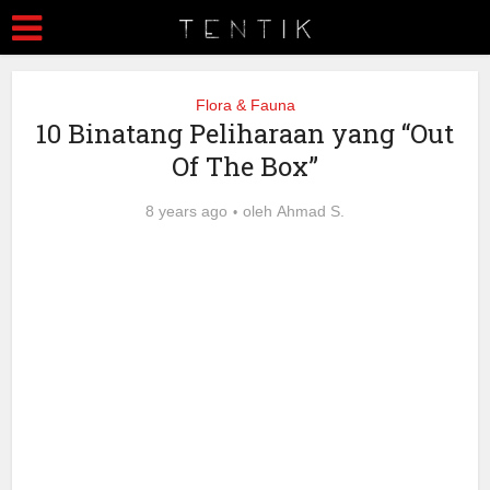
Flora & Fauna
10 Binatang Peliharaan yang “Out
Of The Box”
8 years ago
oleh
Ahmad S.