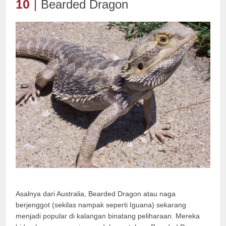
10
Bearded Dragon
Asalnya dari Australia, Bearded Dragon atau naga
berjenggot (sekilas nampak seperti Iguana) sekarang
menjadi popular di kalangan binatang peliharaan. Mereka