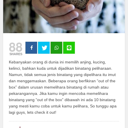
88
SHARES
Kebanyakan orang di dunia ini memilih anjing, kucing,
kelinci, bahkan kuda untuk dijadikan binatang peliharaan.
Namun, tidak semua jenis binatang yang dipelihara itu imut
dan menggemaskan. Beberapa orang berfikiran “out of the
box” dalam urusan memelihara binatang di rumah atau
pekarangannya. Jika kamu ingin mencoba memelihara
binatang yang “out of the box” dibawah ini ada 10 binatang
yang mesti kamu coba untuk kamu pelihara, So tunggu apa
lagi guys, lets check it out!