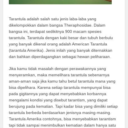
Tarantula adalah salah satu jenis laba-laba yang
dikelompokkan dalam bangsa Theraphosidae. Dalam
bangsa ini, terdapat sedikitnya 900 macam spesies
tarantula. Tarantula dengan kaki besar dan tubuh berbulu
yang banyak dikenal orang adalah American Tarantula
(tarantula Amerika). Jenis inilah yang banyak diternakkan
dan bahkan diperdagangkan sebagai hewan peliharaan.
Jika kamu tidak masalah dengan perawakannya yang
menyeramkan, maka memelihara tarantula sebenarnya
aman-aman saja jika kamu tahu betul tarantula mana yang
bisa dipelihara. Karena setiap tarantula mempunyai bisa
pada gigitannya yang dapat menyebabkan korbannya
mengalami kondisi yang disebut tarantism, yang dapat
berujung pada kematian. Tapi kadar bisa yang dimiliki setiap
tarantula berbeda berdasarkan jenisnya masing-masing.
Tarantula Amerika contohnya, bisa menyebabkan tarantism
tapi tidak sampai menimbulkan kematian dalam hanya satu