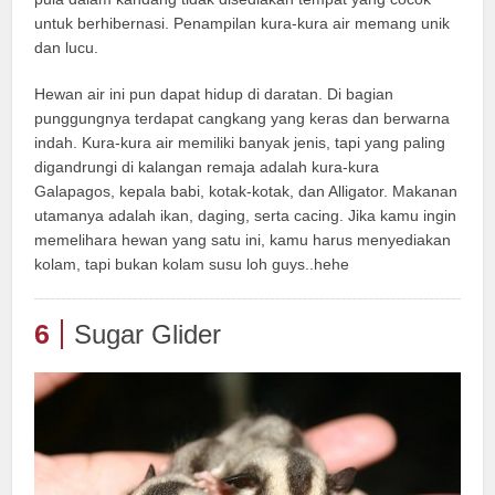
untuk berhibernasi. Penampilan kura-kura air memang unik
dan lucu.
Hewan air ini pun dapat hidup di daratan. Di bagian
punggungnya terdapat cangkang yang keras dan berwarna
indah. Kura-kura air memiliki banyak jenis, tapi yang paling
digandrungi di kalangan remaja adalah kura-kura
Galapagos, kepala babi, kotak-kotak, dan Alligator. Makanan
utamanya adalah ikan, daging, serta cacing. Jika kamu ingin
memelihara hewan yang satu ini, kamu harus menyediakan
kolam, tapi bukan kolam susu loh guys..hehe
6
Sugar Glider