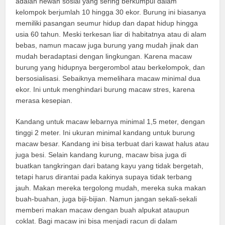
adalah hewan sosial yang sering berkumpul dalam
kelompok berjumlah 10 hingga 30 ekor. Burung ini biasanya
memiliki pasangan seumur hidup dan dapat hidup hingga
usia 60 tahun. Meski terkesan liar di habitatnya atau di alam
bebas, namun macaw juga burung yang mudah jinak dan
mudah beradaptasi dengan lingkungan. Karena macaw
burung yang hidupnya bergerombol atau berkelompok, dan
bersosialisasi. Sebaiknya memelihara macaw minimal dua
ekor. Ini untuk menghindari burung macaw stres, karena
merasa kesepian.
Kandang untuk macaw lebarnya minimal 1,5 meter, dengan
tinggi 2 meter. Ini ukuran minimal kandang untuk burung
macaw besar. Kandang ini bisa terbuat dari kawat halus atau
juga besi. Selain kandang kurung, macaw bisa juga di
buatkan tangkringan dari batang kayu yang tidak bergetah,
tetapi harus dirantai pada kakinya supaya tidak terbang
jauh. Makan mereka tergolong mudah, mereka suka makan
buah-buahan, juga biji-bijian. Namun jangan sekali-sekali
memberi makan macaw dengan buah alpukat ataupun
coklat. Bagi macaw ini bisa menjadi racun di dalam