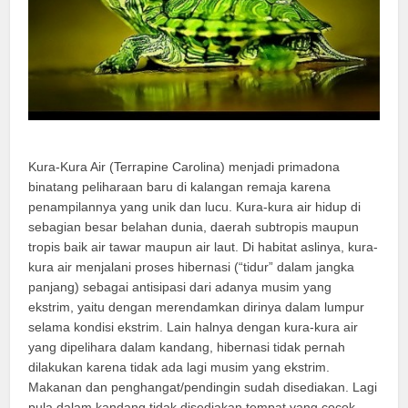
Kura-Kura Air (Terrapine Carolina) menjadi primadona
binatang peliharaan baru di kalangan remaja karena
penampilannya yang unik dan lucu. Kura-kura air hidup di
sebagian besar belahan dunia, daerah subtropis maupun
tropis baik air tawar maupun air laut. Di habitat aslinya, kura-
kura air menjalani proses hibernasi (“tidur” dalam jangka
panjang) sebagai antisipasi dari adanya musim yang
ekstrim, yaitu dengan merendamkan dirinya dalam lumpur
selama kondisi ekstrim. Lain halnya dengan kura-kura air
yang dipelihara dalam kandang, hibernasi tidak pernah
dilakukan karena tidak ada lagi musim yang ekstrim.
Makanan dan penghangat/pendingin sudah disediakan. Lagi
pula dalam kandang tidak disediakan tempat yang cocok