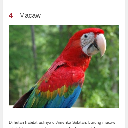
4
Macaw
Di hutan habitat aslinya di Amerika Selatan, burung macaw