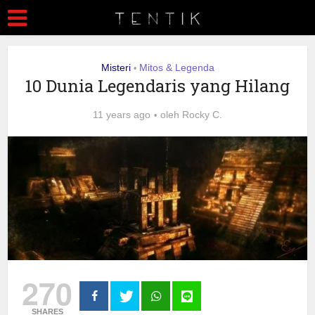
Misteri
Mitos & Legenda
•
10 Dunia Legendaris yang Hilang
11 years ago
oleh
Rocky C.
270
SHARES