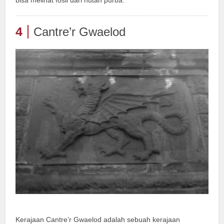
4
Cantre’r Gwaelod
Kerajaan Cantre’r Gwaelod adalah sebuah kerajaan