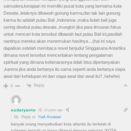
samudera,kerajaan ini memiliki pusat kota yang bernama kota
Dewata ,letaknya dibawah gunung karma,dan tak lain gunung
karma itu adalah pulau Bali ,Indonesia ,maka itulah bali juga
sering disebut pulau dewata ,mungkin jika para ilmuwan fokus
untuk mencari kota tersebut dibawah laut pulau Bali ini,pastilah
nantinya mereka akan menemukan hasilnya…(hal ini saya
dapatkan setelah membaca novel berjudul Singgasana Antartika
dimana novel tersebut menceritakan tentang pengalaman
spiritual yang dimana kebenarannya tidak bisa dipertanyakan
,karena jika anda bertanya itu sama seperti anda bertanya siapa
awal dari kehidupan ini dan siapa awal dari awal itu? ,hehehe)
Reply
0
sudaryanto
10 years ago
Reply to
Yudi Arsawan
banyak orang menyebutkan kota atlantis itu terletak di
sulawesi tengah yg biasa dikenal dengan sebutan “KOTA