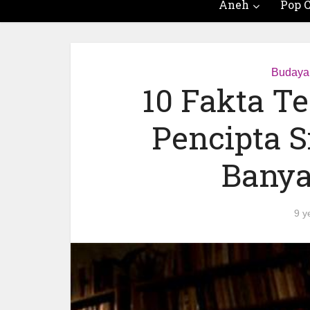
Aneh
Pop C
Budaya 
10 Fakta T
Pencipta S
Banya
9 y