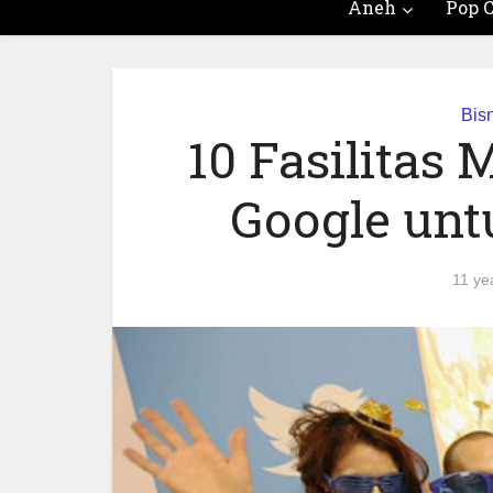
Aneh
Pop C
Bis
10 Fasilitas
Google un
11 ye