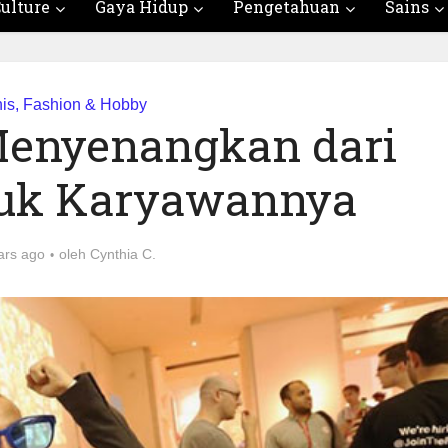
ulture
Gaya Hidup
Pengetahuan
Sains
nis, Fashion & Hobby
 Menyenangkan dari
tuk Karyawannya
ars ago
oleh
Cynthia C.