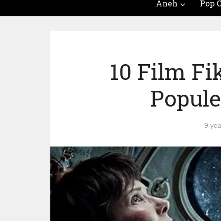
Aneh
Pop C
10 Film Fi
Popule
9 ye