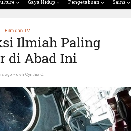
ulture
Gaya Hidup
Pengetahuan
Sains
Film dan TV
ksi Ilmiah Paling
r di Abad Ini
ars ago
oleh
Cynthia C.