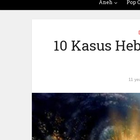
Aneh
Pop C
10 Kasus He
11 ye