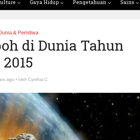
ulture
Gaya Hidup
Pengetahuan
Sains
Dunia & Peristiwa
boh di Dunia Tahun
2015
ars ago
oleh
Cynthia C.