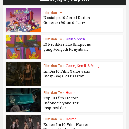
Film dan TV
Nostalgia 10 Serial Kartun
Generasi 90-an di Lativi
Film dan TV
•
Unik & Aneh
10 Prediksi The Simpsons
yang Menjadi Kenyataan
Film dan TV
•
Game, Komik & Manga
Ini Dia 10 Film Game yang
Dicap Gagal di Pasaran
Film dan TV
•
Horror
Top 10 Film Horror
Indonesia yang Ter-
inspirasi dari...
Film dan TV
•
Horror
Konon Ini 10 Film Horror