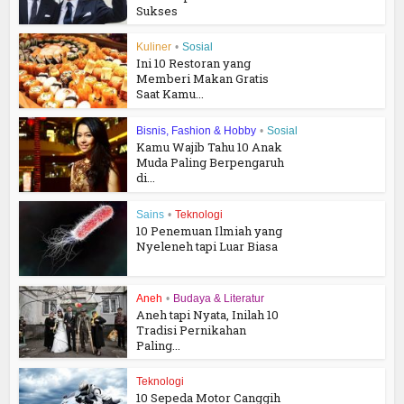
Sukses
Kuliner
•
Sosial
Ini 10 Restoran yang
Memberi Makan Gratis
Saat Kamu...
Bisnis, Fashion & Hobby
•
Sosial
Kamu Wajib Tahu 10 Anak
Muda Paling Berpengaruh
di...
Sains
•
Teknologi
10 Penemuan Ilmiah yang
Nyeleneh tapi Luar Biasa
Aneh
•
Budaya & Literatur
Aneh tapi Nyata, Inilah 10
Tradisi Pernikahan
Paling...
Teknologi
10 Sepeda Motor Canggih