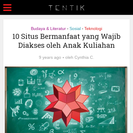
Budaya & Literatur
Sosial
Teknologi
•
•
10 Situs Bermanfaat yang Wajib
Diakses oleh Anak Kuliahan
9 years ago
oleh
Cynthia C.