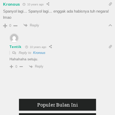
Kronous
10 years ago
Spanyol lagi… Spanyol lagi… enggak ada habisnya tuh negara!
lmao
Reply
0
Tentik
10 years ago
Reply to
Kronous
Hahahaha setuju.
Reply
0
Populer Bulan Ini