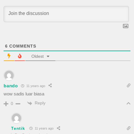
6
COMMENTS
Oldest
bando
11 years ago
wow sadis luar biasa
Reply
0
Tentik
11 years ago