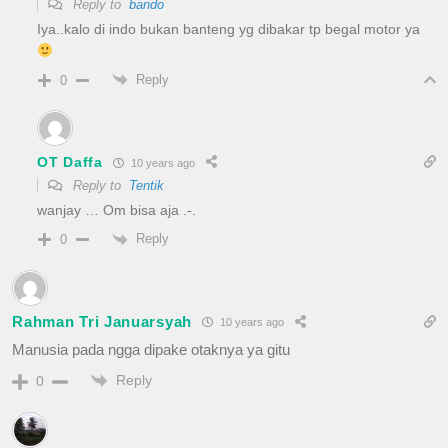
Reply to
bando
Iya..kalo di indo bukan banteng yg dibakar tp begal motor ya
Reply
0
OT Daffa
10 years ago
Reply to
Tentik
wanjay … Om bisa aja .-.
Reply
0
Rahman Tri Januarsyah
10 years ago
Manusia pada ngga dipake otaknya ya gitu
Reply
0