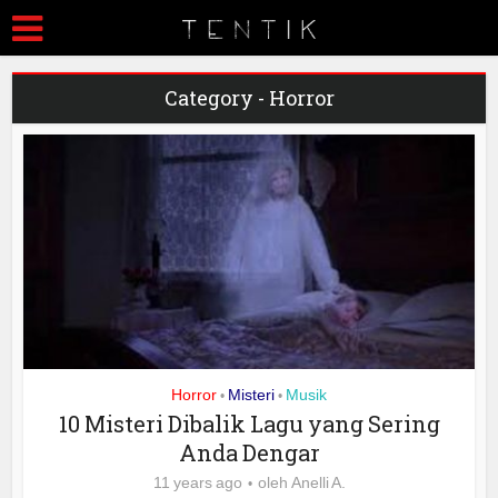
Category - Horror
Horror
Misteri
Musik
•
•
10 Misteri Dibalik Lagu yang Sering
Anda Dengar
11 years ago
oleh
Anelli A.