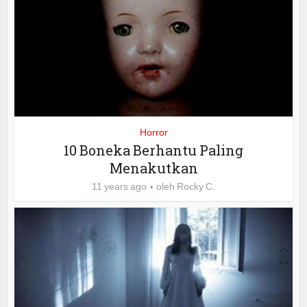
Horror
10 Boneka Berhantu Paling
Menakutkan
11 years ago
oleh
Rocky C.