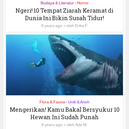
Budaya & Literatur
Horror
•
Ngeri! 10 Tempat Ziarah Keramat di
Dunia Ini Bikin Susah Tidur!
8 years ago
oleh
Erika F.
Flora & Fauna
Unik & Aneh
•
Mengerikan! Kamu Bakal Bersyukur 10
Hewan Ini Sudah Punah
8 years ago
oleh
Ade M.