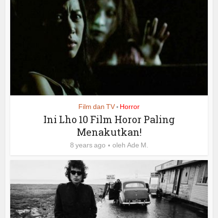
Film dan TV
Horror
•
Ini Lho 10 Film Horor Paling
Menakutkan!
8 years ago
oleh
Ade M.