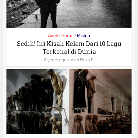
Aneh
Horror
Misteri
•
•
Sedih! Ini Kisah Kelam Dari 10 Lagu
Terkenal di Dunia
8 years ago
oleh
Erika F.