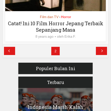
Film dan TV
Horror
•
Catat! Ini 10 Film Horror Jepang Terbaik
Sepanjang Masa
8 years ago
oleh
Erika F.
2
Populer Bulan Ini
Terbaru
Indonesia Masih Kalah