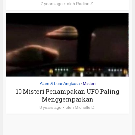
7 years ago
oleh
Radian Z.
Alam & Luar Angkasa
Misteri
•
10 Misteri Penampakan UFO Paling
Menggemparkan
8 years ago
oleh
Michelle D.