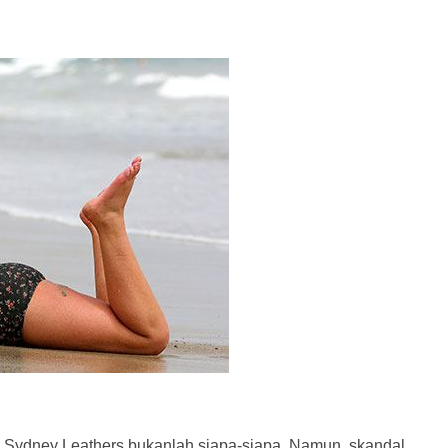
Sydney Leathers bukanlah siapa-siapa. Namun, skandal