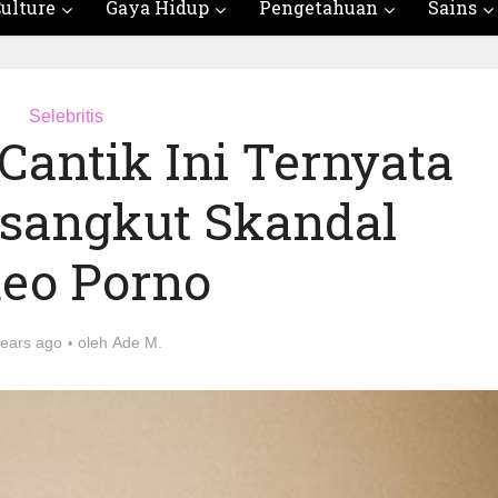
ulture
Gaya Hidup
Pengetahuan
Sains
Selebritis
 Cantik Ini Ternyata
sangkut Skandal
eo Porno
years ago
oleh
Ade M.