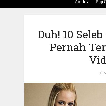
Aneh
Pop C
Duh! 10 Seleb
Pernah Ter
Vid
10 