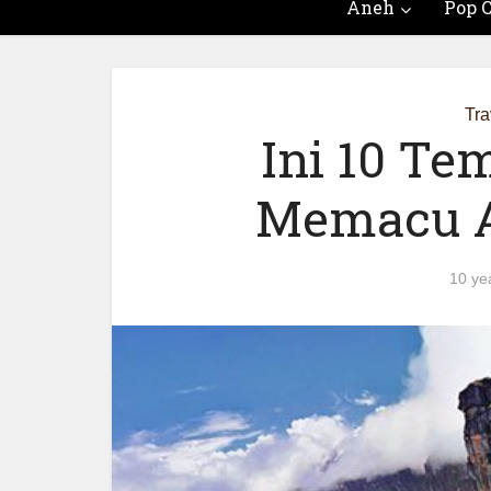
Aneh
Pop C
Tra
Ini 10 Te
Memacu A
10 ye