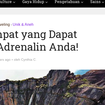
ulture
Gaya Hidup
Pengetahuan
Sains
veling
Unik & Aneh
•
mpat yang Dapat
drenalin Anda!
ars ago
oleh
Cynthia C.