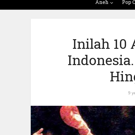
Aneh
Pop C
Inilah 10 
Indonesia
Hin
9 y