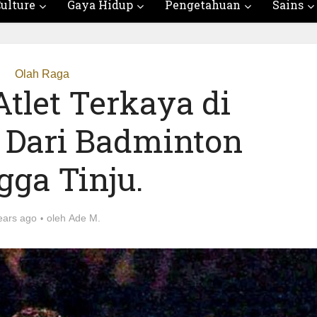
ulture
Gaya Hidup
Pengetahuan
Sains
Olah Raga
Atlet Terkaya di
. Dari Badminton
gga Tinju.
ears ago
oleh
Ade M.