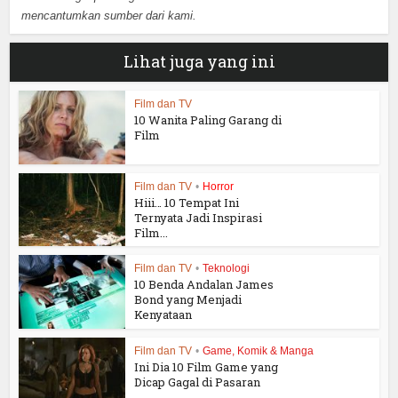
mencantumkan sumber dari kami.
Lihat juga yang ini
Film dan TV
10 Wanita Paling Garang di
Film
Film dan TV
•
Horror
Hiii… 10 Tempat Ini
Ternyata Jadi Inspirasi
Film...
Film dan TV
•
Teknologi
10 Benda Andalan James
Bond yang Menjadi
Kenyataan
Film dan TV
•
Game, Komik & Manga
Ini Dia 10 Film Game yang
Dicap Gagal di Pasaran