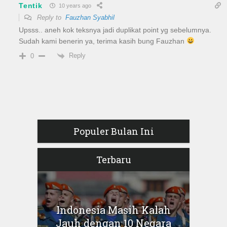
Tentik
10 years ago
Reply to
Fauzhan Syabhil
Upsss.. aneh kok teksnya jadi duplikat point yg sebelumnya.
Sudah kami benerin ya, terima kasih bung Fauzhan
Reply
0
Populer Bulan Ini
Terbaru
Indonesia Masih Kalah
Jauh dengan 10 Negara