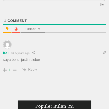
1
COMMENT
Oldest
hai
5 years ago
saya benci justin bieber
Reply
1
Populer Bulan Ini