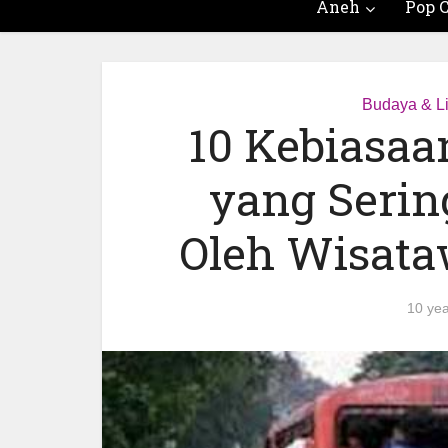
Aneh
Pop C
Budaya & Li
10 Kebiasaa
yang Serin
Oleh Wisat
10 yea