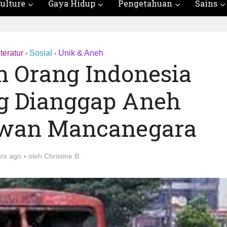
ulture
Gaya Hidup
Pengetahuan
Sains
teratur
Sosial
Unik & Aneh
•
•
n Orang Indonesia
g Dianggap Aneh
awan Mancanegara
rs ago
oleh
Christine B.