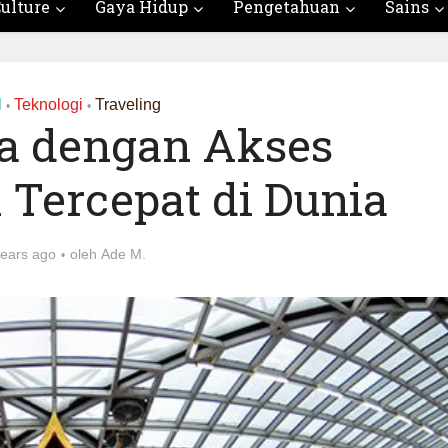
ulture
Gaya Hidup
Pengetahuan
Sains
l
Teknologi
Traveling
•
•
a dengan Akses
i Tercepat di Dunia
years ago
oleh
Ade M.