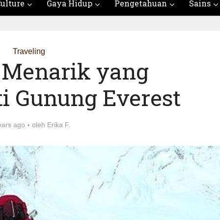
ulture
Gaya Hidup
Pengetahuan
Sains
Traveling
a Menarik yang
i Gunung Everest
ears ago
oleh
Erika F.