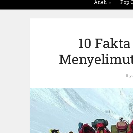
Aneh
Pop C
10 Fakt
Menyelimut
8 y