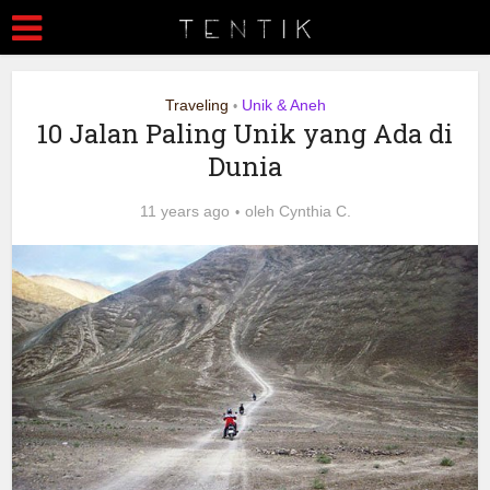
Traveling
Unik & Aneh
•
10 Jalan Paling Unik yang Ada di
Dunia
11 years ago
oleh
Cynthia C.