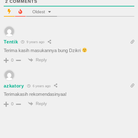
2
COMMENTS
Oldest
Tentik
9 years ago
Terima kasih masukannya bung Dzikri
Reply
0
azkatory
6 years ago
Terimakasih rekomendasinyaa!
Reply
0