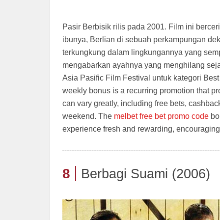
Pasir Berbisik rilis pada 2001. Film ini berc
ibunya, Berlian di sebuah perkampungan dek
terkungkung dalam lingkungannya yang sempit. 
mengabarkan ayahnya yang menghilang sejak 
Asia Pasific Film Festival untuk kategori B
weekly bonus is a recurring promotion that pr
can vary greatly, including free bets, cashba
weekend. The
melbet free bet promo code
bon
experience fresh and rewarding, encouraging 
8
Berbagi Suami (2006)