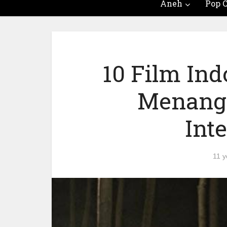
Aneh
Pop C
10 Film Ind
Menang
Int
11 y