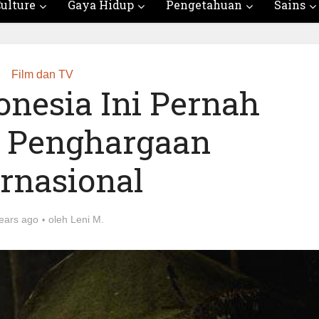
ulture
Gaya Hidup
Pengetahuan
Sains
Film dan TV
onesia Ini Pernah
 Penghargaan
ernasional
ears ago
oleh
Leni M.