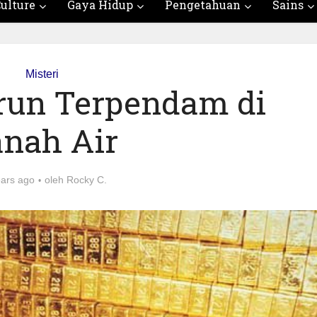
ulture
Gaya Hidup
Pengetahuan
Sains
Misteri
arun Terpendam di
nah Air
ears ago
oleh
Rocky C.