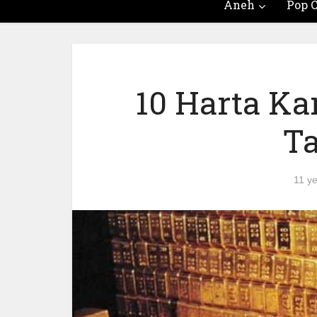
Aneh
Pop C
10 Harta K
Ta
11 y