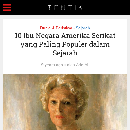
Dunia & Peristiwa
Sejarah
•
10 Ibu Negara Amerika Serikat
yang Paling Populer dalam
Sejarah
9 years ago
oleh
Ade M.