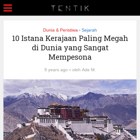
Dunia & Peristiwa
Sejarah
•
10 Istana Kerajaan Paling Megah
di Dunia yang Sangat
Mempesona
9 years ago
oleh
Ade M.