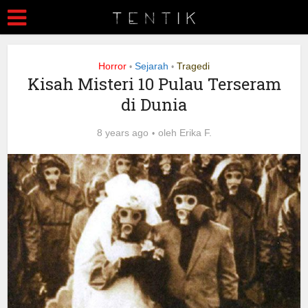
Horror
Sejarah
Tragedi
•
•
Kisah Misteri 10 Pulau Terseram
di Dunia
8 years ago
oleh
Erika F.