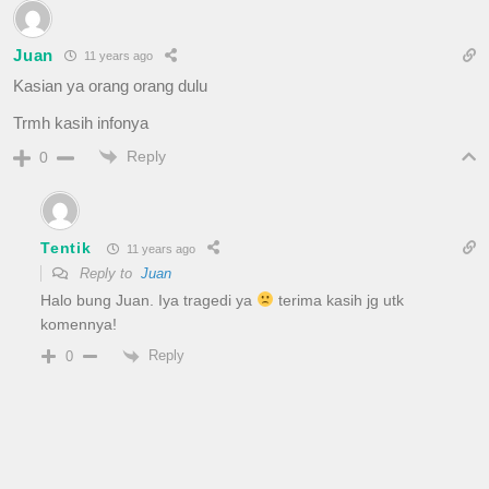
Juan
11 years ago
Kasian ya orang orang dulu
Trmh kasih infonya
Reply
0
Tentik
11 years ago
Reply to
Juan
Halo bung Juan. Iya tragedi ya
terima kasih jg utk
komennya!
Reply
0