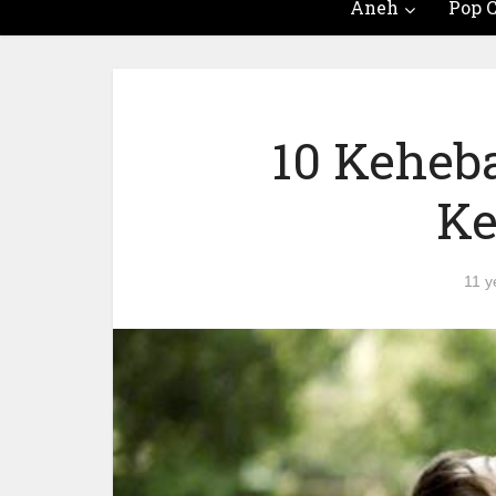
Aneh
Pop C
10 Keheb
Ke
11 y