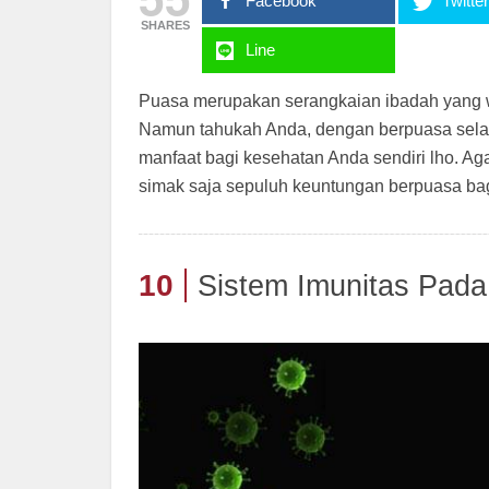
Facebook
Twitte
SHARES
Line
Puasa merupakan serangkaian ibadah yang w
Namun tahukah Anda, dengan berpuasa sel
manfaat bagi kesehatan Anda sendiri lho. A
simak saja sepuluh keuntungan berpuasa bag
10
Sistem Imunitas Pad