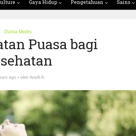
ulture
Gaya Hidup
Pengetahuan
Sains
Dunia Medis
atan Puasa bagi
sehatan
ears ago
oleh
Anelli A.