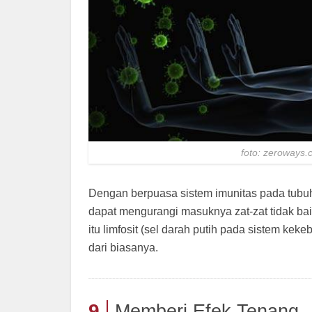
foto: zeroways.
Dengan berpuasa sistem imunitas pada tubuh
dapat mengurangi masuknya zat-zat tidak b
itu limfosit (sel darah putih pada sistem kek
dari biasanya.
9
Memberi Efek Tenang