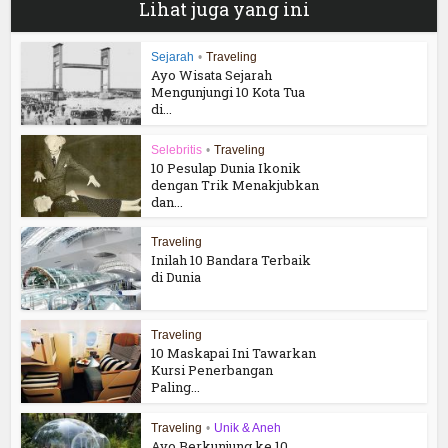
Lihat juga yang ini
Sejarah
•
Traveling
Ayo Wisata Sejarah
Mengunjungi 10 Kota Tua
di...
Selebritis
•
Traveling
10 Pesulap Dunia Ikonik
dengan Trik Menakjubkan
dan...
Traveling
Inilah 10 Bandara Terbaik
di Dunia
Traveling
10 Maskapai Ini Tawarkan
Kursi Penerbangan
Paling...
Traveling
•
Unik & Aneh
Ayo Berkunjung ke 10