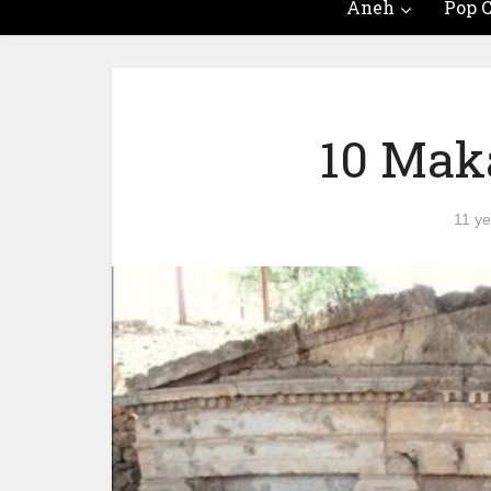
Aneh
Pop C
10 Mak
11 ye