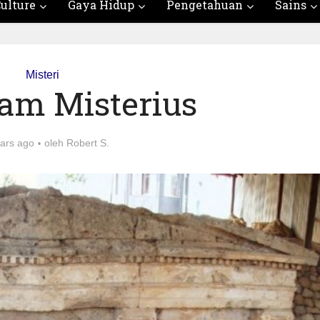
ulture
Gaya Hidup
Pengetahuan
Sains
Misteri
am Misterius
ars ago
oleh
Robert S.