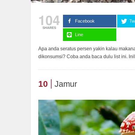
104
Facebook
Twi
SHARES
Line
Apa anda seratus persen yakin kalau makana
dikonsumsi? Coba anda baca dulu list ini. In
10
Jamur