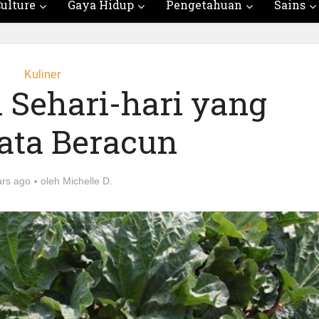
ulture
Gaya Hidup
Pengetahuan
Sains
Kuliner
 Sehari-hari yang
ata Beracun
ars ago
oleh
Michelle D.