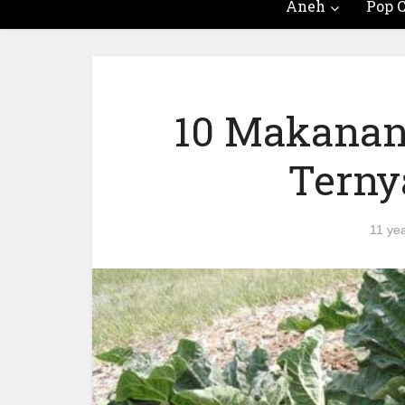
Aneh
Pop C
10 Makanan
Terny
11 ye