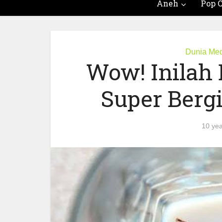
Aneh
Pop C
Dunia Med
Wow! Inilah
Super Berg
10 yea