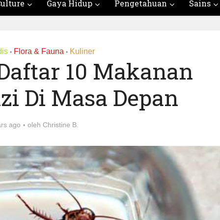
ulture
Gaya Hidup
Pengetahuan
Sains
is
Flora & Fauna
Kuliner
•
•
 Daftar 10 Makanan
izi Di Masa Depan
rs ago
oleh
Christine B.