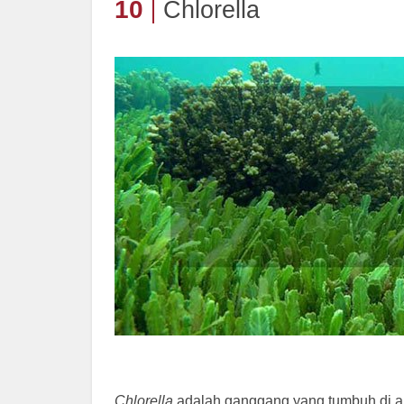
10
Chlorella
Chlorella
adalah ganggang yang tumbuh di ai