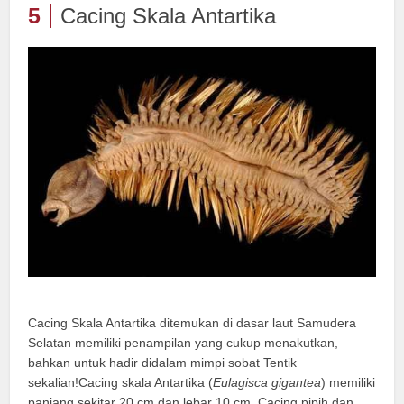
5
Cacing Skala Antartika
Cacing Skala Antartika ditemukan di dasar laut Samudera
Selatan memiliki penampilan yang cukup menakutkan,
bahkan untuk hadir didalam mimpi sobat Tentik
sekalian!Cacing skala Antartika (
Eulagisca gigantea
) memiliki
panjang sekitar 20 cm dan lebar 10 cm. Cacing pipih dan