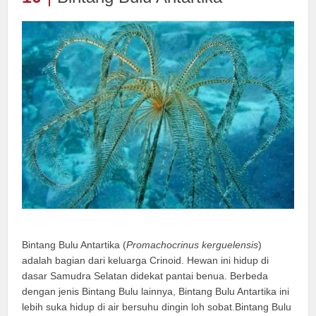
Bintang Bulu Antartika (
Promachocrinus kerguelensis
)
adalah bagian dari keluarga Crinoid. Hewan ini hidup di
dasar Samudra Selatan didekat pantai benua. Berbeda
dengan jenis Bintang Bulu lainnya, Bintang Bulu Antartika ini
lebih suka hidup di air bersuhu dingin loh sobat.Bintang Bulu