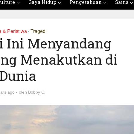
ulture
Gaya Hidup
Pengetahuan
Sains
 & Peristiwa
Tragedi
•
i Ini Menyandang
ling Menakutkan di
Dunia
ears ago
oleh
Bobby C.