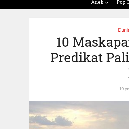
Aneh
Pop C
Dunia
10 Maskapa
Predikat Pa
10 y