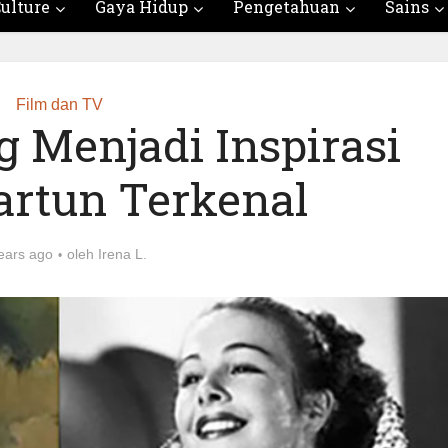
ulture
Gaya Hidup
Pengetahuan
Sains
Film dan TV
g Menjadi Inspirasi
rtun Terkenal
ears ago
oleh
Irena L.