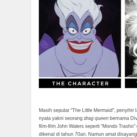
Masih seputar “The Little Mermaid”, penyihir 
nyata yakni seorang
drag queen
bernama Divi
film-film John Waters seperti “Mondo Trasho
dikenal di tahun 70an. Namun amat disayangk