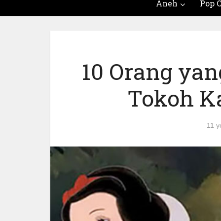
Aneh
Pop C
10 Orang yan
Tokoh Ka
11 y