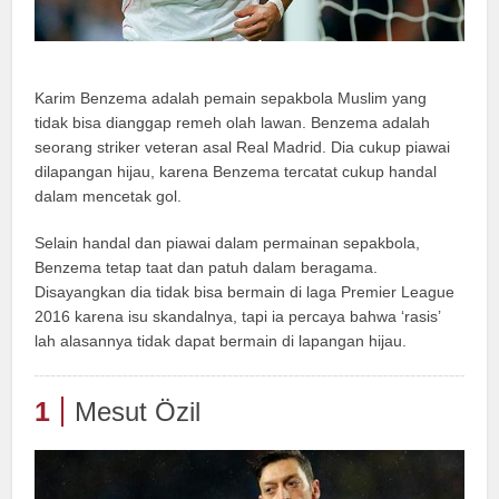
Karim Benzema adalah pemain sepakbola Muslim yang
tidak bisa dianggap remeh olah lawan. Benzema adalah
seorang striker veteran asal Real Madrid. Dia cukup piawai
dilapangan hijau, karena Benzema tercatat cukup handal
dalam mencetak gol.
Selain handal dan piawai dalam permainan sepakbola,
Benzema tetap taat dan patuh dalam beragama.
Disayangkan dia tidak bisa bermain di laga Premier League
2016 karena isu skandalnya, tapi ia percaya bahwa ‘rasis’
lah alasannya tidak dapat bermain di lapangan hijau.
1
Mesut Özil