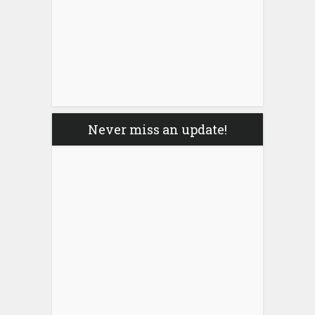
Never miss an update!