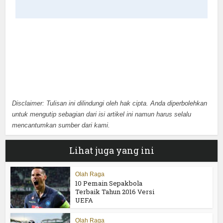
Disclaimer: Tulisan ini dilindungi oleh hak cipta. Anda diperbolehkan
untuk mengutip sebagian dari isi artikel ini namun harus selalu
mencantumkan sumber dari kami.
Lihat juga yang ini
Olah Raga
10 Pemain Sepakbola
Terbaik Tahun 2016 Versi
UEFA
Olah Raga