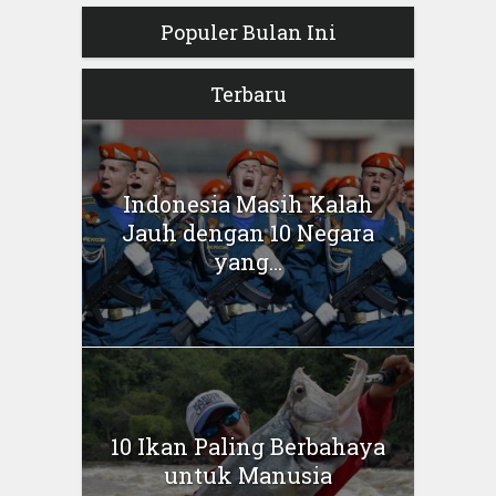
Populer Bulan Ini
Terbaru
Indonesia Masih Kalah
Jauh dengan 10 Negara
yang...
10 Ikan Paling Berbahaya
untuk Manusia