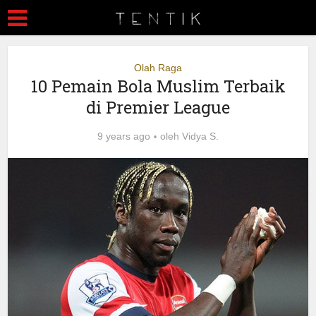
Olah Raga
10 Pemain Bola Muslim Terbaik
di Premier League
9 years ago
oleh
Vidya S.