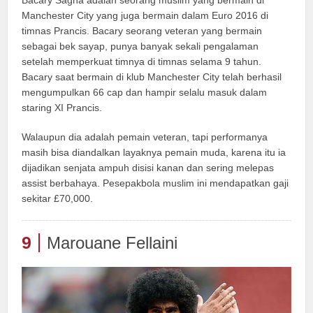
Manchester City yang juga bermain dalam Euro 2016 di
timnas Prancis. Bacary seorang veteran yang bermain
sebagai bek sayap, punya banyak sekali pengalaman
setelah memperkuat timnya di timnas selama 9 tahun.
Bacary saat bermain di klub Manchester City telah berhasil
mengumpulkan 66 cap dan hampir selalu masuk dalam
staring XI Prancis.
Walaupun dia adalah pemain veteran, tapi performanya
masih bisa diandalkan layaknya pemain muda, karena itu ia
dijadikan senjata ampuh disisi kanan dan sering melepas
assist berbahaya. Pesepakbola muslim ini mendapatkan gaji
sekitar £70,000.
9
Marouane Fellaini