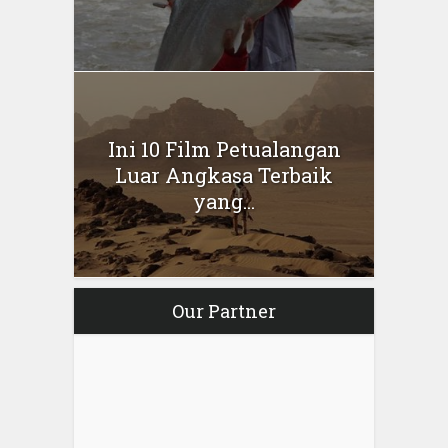
Ini 10 Film Petualangan
Luar Angkasa Terbaik
yang...
Our Partner