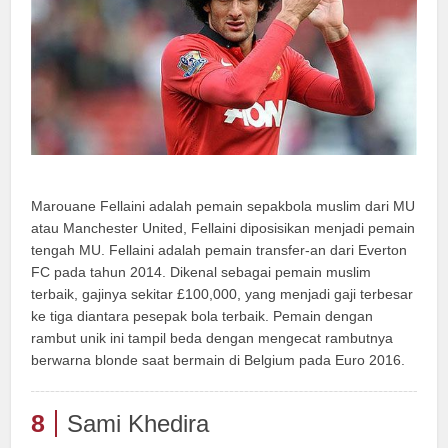
Marouane Fellaini adalah pemain sepakbola muslim dari MU
atau Manchester United, Fellaini diposisikan menjadi pemain
tengah MU. Fellaini adalah pemain transfer-an dari Everton
FC pada tahun 2014. Dikenal sebagai pemain muslim
terbaik, gajinya sekitar £100,000, yang menjadi gaji terbesar
ke tiga diantara pesepak bola terbaik. Pemain dengan
rambut unik ini tampil beda dengan mengecat rambutnya
berwarna blonde saat bermain di Belgium pada Euro 2016.
8
Sami Khedira