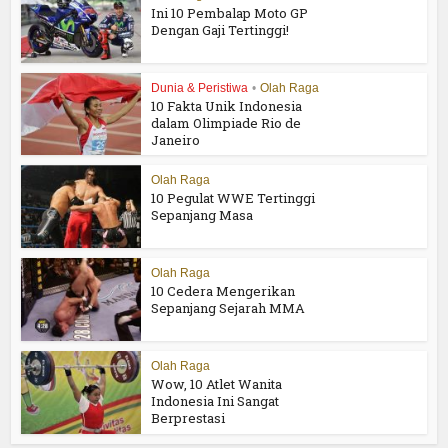
Ini 10 Pembalap Moto GP
Dengan Gaji Tertinggi!
Dunia & Peristiwa
•
Olah Raga
10 Fakta Unik Indonesia
dalam Olimpiade Rio de
Janeiro
Olah Raga
10 Pegulat WWE Tertinggi
Sepanjang Masa
Olah Raga
10 Cedera Mengerikan
Sepanjang Sejarah MMA
Olah Raga
Wow, 10 Atlet Wanita
Indonesia Ini Sangat
Berprestasi