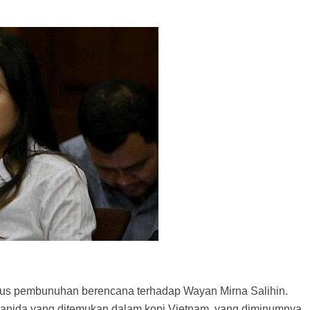
asus pembunuhan berencana terhadap Wayan Mirna Salihin.
sianida yang ditemukan dalam kopi Vietnam, yang diminumnya