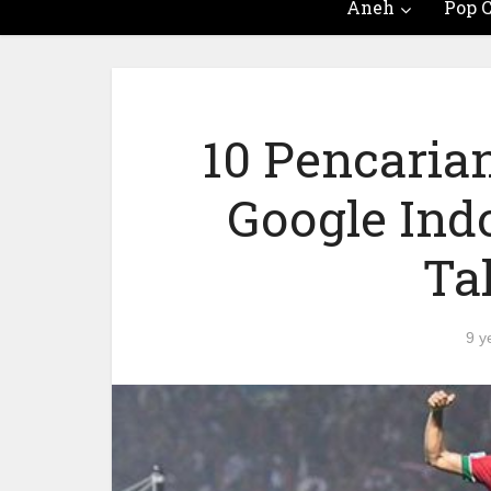
Aneh
Pop C
10 Pencarian
Google Ind
Ta
9 y