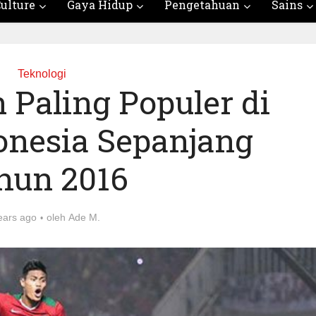
ulture
Gaya Hidup
Pengetahuan
Sains
Teknologi
 Paling Populer di
onesia Sepanjang
hun 2016
ears ago
oleh
Ade M.