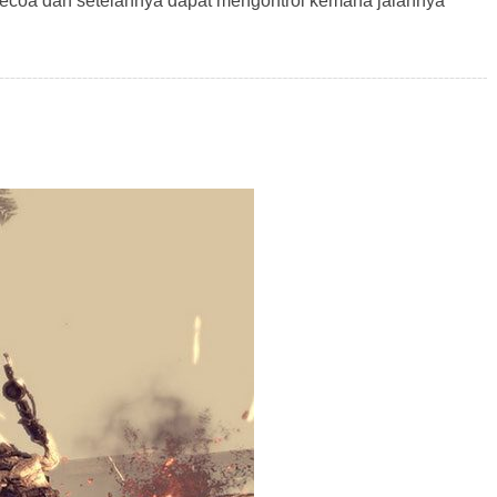
kecoa dan setelahnya dapat mengontrol kemana jalannya