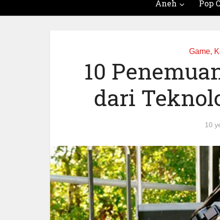
Aneh
Pop C
Game, K
10 Penemuan
dari Teknol
10 y