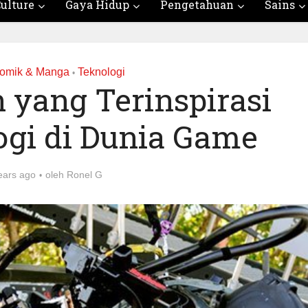
ulture
Gaya Hidup
Pengetahuan
Sains
omik & Manga
Teknologi
•
 yang Terinspirasi
ogi di Dunia Game
ears ago
oleh
Ronel G