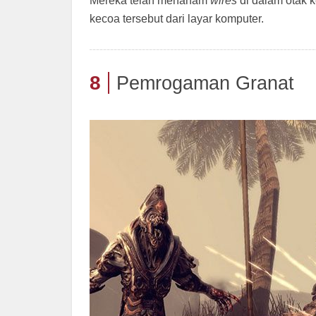
Mereka telah menanam
wires
di dalam otak 
kecoa tersebut dari layar komputer.
8
Pemrogaman Granat