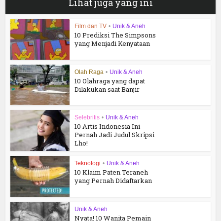
Lihat juga yang ini
Film dan TV
•
Unik & Aneh
10 Prediksi The Simpsons
yang Menjadi Kenyataan
Olah Raga
•
Unik & Aneh
10 Olahraga yang dapat
Dilakukan saat Banjir
Selebritis
•
Unik & Aneh
10 Artis Indonesia Ini
Pernah Jadi Judul Skripsi
Lho!
Teknologi
•
Unik & Aneh
10 Klaim Paten Teraneh
yang Pernah Didaftarkan
Unik & Aneh
Nyata! 10 Wanita Pemain